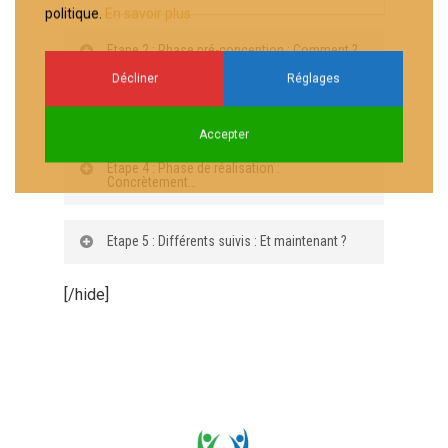
politique.
En savoir plus
Etape 2 : Phase pré-conception : Comment ?
Décliner
Réglages
Etape 3 : Phase de conception : Quoi ?
Accepter
Etape 4 : Phase de réalisation :
Concrètement…
Etape 5 : Différents suivis : Et maintenant ?
[/hide]