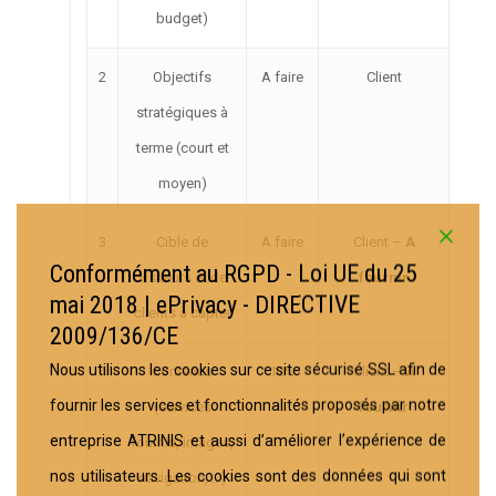
budget)
2
Objectifs
A faire
Client
stratégiques à
terme (court et
moyen)
3
Cible de
A faire
Client –
A
Conformément au RGPD - Loi UE du 25
visiteurs et de
fournir
mai 2018 | ePrivacy - DIRECTIVE
clients à capter
2009/136/CE
Nous utilisons les cookies sur ce site sécurisé SSL afin de
4
Contenus
10%
Client –
A
fournir les services et fonctionnalités proposés par notre
(services
fournir
entreprise ATRINIS et aussi d’améliorer l’expérience de
fournis, images,
nos utilisateurs. Les cookies sont des données qui sont
navigation, …)