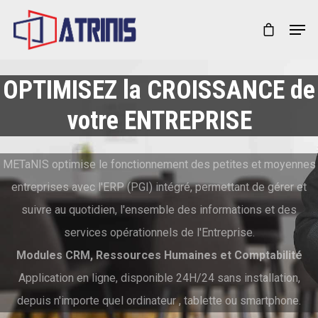
Appuyez sur la touche Entrée pour lancer la
OPTIMISEZ la CROISSANCE de
recherche ou Échap pour fermer
votre ENTREPRISE
METaNIS optimise le fonctionnement des petites et moyennes
entreprises avec l'ERP (PGI) intégré, permettant de gérer et
suivre au quotidien, l'ensemble des informations et des
services opérationnels de l'Entreprise.
Modules CRM, Ressources Humaines et Comptabilité
Application en ligne, disponible 24H/24 sans installation,
depuis n'importe quel ordinateur , tablette ou smartphone.