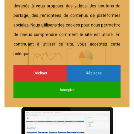
destinés à vous proposer des vidéos, des boutons de
générez des factures et payer vos
partage, des remontées de contenus de plateformes
fournisseurs employés à partir d’une
sociales. Nous utilisons des cookies pour nous permettre
seule unique interface.
de mieux comprendre comment le site est utilisé. En
continuant à utiliser ce site, vous acceptez cette
politique.
En savoir plus
Décliner
Réglages
Accepter