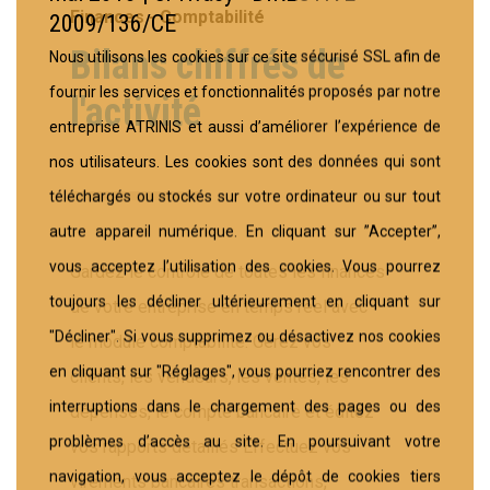
Finances - Comptabilité
2009/136/CE
Bilans chiffrés de
Nous utilisons les cookies sur ce site sécurisé SSL afin de
fournir les services et fonctionnalités proposés par notre
l'activité
entreprise ATRINIS et aussi d’améliorer l’expérience de
nos utilisateurs. Les cookies sont des données qui sont
téléchargés ou stockés sur votre ordinateur ou sur tout
autre appareil numérique. En cliquant sur ”Accepter”,
vous acceptez l’utilisation des cookies. Vous pourrez
Gardez le contrôle de toutes les finances
toujours les décliner ultérieurement en cliquant sur
de votre entreprise en temps réel avec
"Décliner". Si vous supprimez ou désactivez nos cookies
le module comptabilité. Gérez vos
en cliquant sur "Réglages", vous pourriez rencontrer des
clients, les vendeurs, les ventes, les
interruptions dans le chargement des pages ou des
dépenses, le compte bancaire et éditez
problèmes d’accès au site. En poursuivant votre
vos rapports détaillés Effectuez vos
navigation, vous acceptez le dépôt de cookies tiers
virements bancaires transactions,