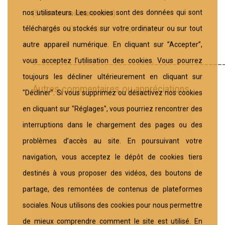
nos utilisateurs. Les cookies sont des données qui sont
(5 est la meilleure note)
téléchargés ou stockés sur votre ordinateur ou sur tout
5
4
3
2
1
autre appareil numérique. En cliquant sur ”Accepter”,
vous acceptez l’utilisation des cookies. Vous pourrez
__________________________________________
toujours les décliner ultérieurement en cliquant sur
Autres commentaires ou appréciations
"Décliner". Si vous supprimez ou désactivez nos cookies
en cliquant sur "Réglages", vous pourriez rencontrer des
interruptions dans le chargement des pages ou des
problèmes d’accès au site. En poursuivant votre
navigation, vous acceptez le dépôt de cookies tiers
destinés à vous proposer des vidéos, des boutons de
partage, des remontées de contenus de plateformes
sociales. Nous utilisons des cookies pour nous permettre
de mieux comprendre comment le site est utilisé. En