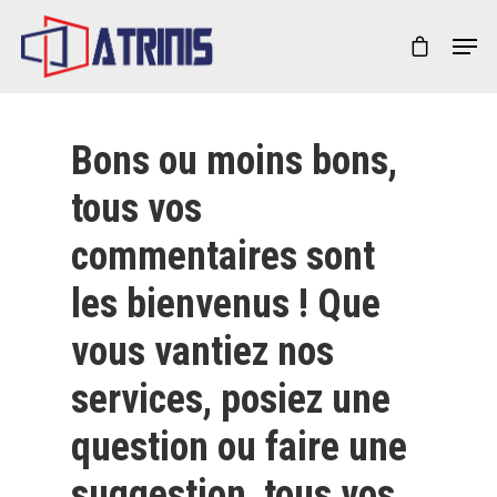
Appuyez sur la touche Entrée pour lancer la
recherche ou Échap pour fermer
Bons ou moins bons,
tous vos
commentaires sont
les bienvenus ! Que
vous vantiez nos
services, posiez une
question ou faire une
suggestion, tous vos