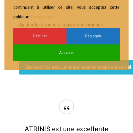
continuant à utiliser ce site, vous acceptez cette
politique.
En savoir plus
Ajouter la réponse à la question indiquée
Capitale de l'Italie
Décliner
Réglages
Accepter
“
ATRINIS est une excellente