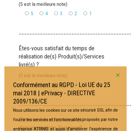
(5 est la meilleure note)
5
4
3
2
1
__________________________________________
Êtes-vous satisfait du temps de
réalisation de(s) Produit(s)/Services
livré(s) ?
(5 est la meilleure note)
Conformément au RGPD - Loi UE du 25
5
4
3
2
1
mai 2018 | ePrivacy - DIRECTIVE
2009/136/CE
__________________________________________
Nous utilisons les cookies sur ce site sécurisé SSL afin de
Comment évaluez-vous les
fournir les services et fonctionnalités proposés par notre
documentations fournies ?
entreprise ATRINIS et aussi d’améliorer l’expérience de