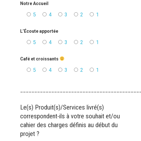
Notre Accueil
5
4
3
2
1
L’Écoute apportée
5
4
3
2
1
Café et croissants
5
4
3
2
1
__________________________________________
Le(s) Produit(s)/Services livré(s)
correspondent-ils à votre souhait et/ou
cahier des charges définis au début du
projet ?