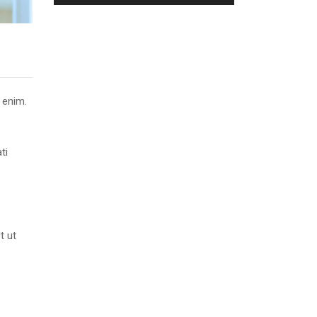
 enim.
ti
t ut
s