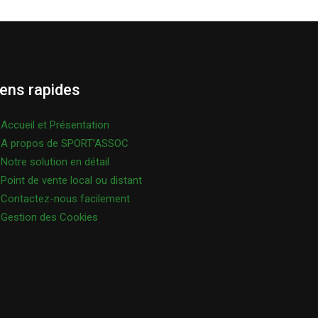
iens rapides
Accueil et Présentation
A propos de SPORT’ASSOC
Notre solution en détail
Point de vente local ou distant
Contactez-nous facilement
Gestion des Cookies