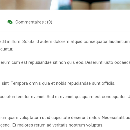
Commentaires : (0)
edit in illum. Soluta id autem dolorem aliquid consequatur laudantium
quatur.
Rerum cum est repudiandae sit non quis eos. Deserunt iusto occaeca
s sint. Tempora omnis quia et nobis repudiandae sunt officiis.
xcepturi tenetur eveniet. Sed et eveniet quisquam est consequatur. U
lit numquam voluptatum ut id cupiditate deserunt natus. Necessitatibu
endi. Et maiores rerum ad veritatis nostrum voluptas.