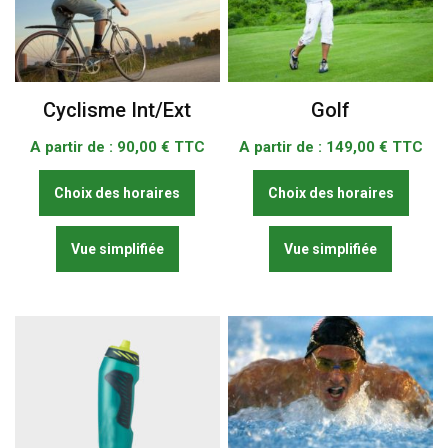
Cyclisme Int/Ext
Golf
A partir de :
90,00
€ TTC
A partir de :
149,00
€ TTC
Ce
Ce
Choix des horaires
Choix des horaires
produit
produi
a
a
Vue simplifiée
plusieurs
Vue simplifiée
plusie
variations.
variat
Les
Les
options
optio
peuvent
peuve
être
être
choisies
chois
sur
sur