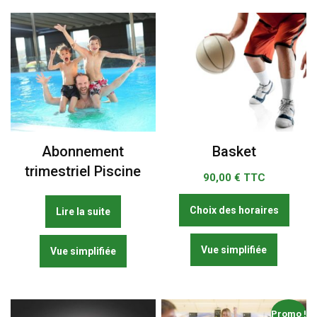
Abonnement
Basket
trimestriel Piscine
90,00
€ TTC
Ce
Choix des horaires
Lire la suite
produi
a
Vue simplifiée
plusie
Vue simplifiée
variat
Les
optio
Promo !