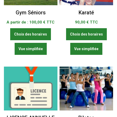
du
produi
Gym Séniors
Karaté
A partir de :
100,00
€ TTC
90,00
€ TTC
Ce
Ce
Choix des horaires
Choix des horaires
produit
produi
a
a
Vue simplifiée
plusieurs
Vue simplifiée
plusie
variations.
variat
Les
Les
options
optio
peuvent
peuve
être
être
choisies
chois
sur
sur
la
la
page
page
du
du