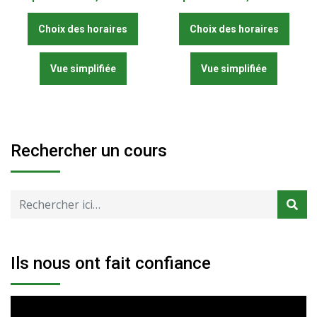
Ce
Ce
Choix des horaires
Choix des horaires
produit
produi
a
a
Vue simplifiée
plusieurs
Vue simplifiée
plusie
variations.
variat
Les
Les
options
optio
peuvent
peuve
Rechercher un cours
être
être
choisies
chois
sur
sur
la
la
page
page
du
du
Ils nous ont fait confiance
produit
produi
Lecteur