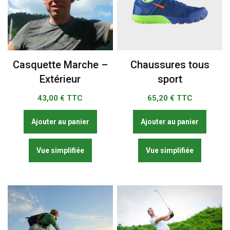
choisies
sur
la
page
du
Casquette Marche –
Chaussures tous
produit
Extérieur
sport
43,00
€ TTC
65,20
€ TTC
Ajouter au panier
Ajouter au panier
Vue simplifiée
Vue simplifiée