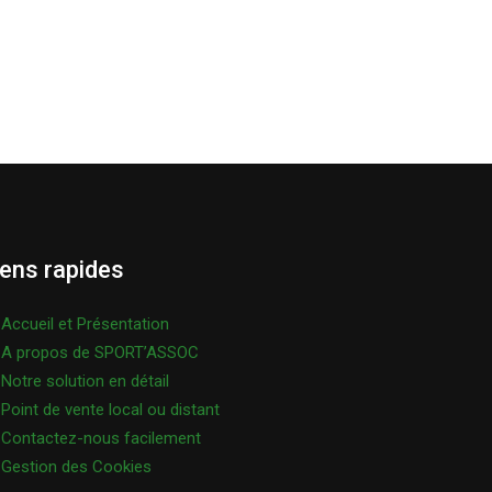
iens rapides
Accueil et Présentation
A propos de SPORT’ASSOC
Notre solution en détail
Point de vente local ou distant
Contactez-nous facilement
Gestion des Cookies